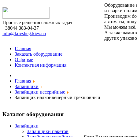
Оборудование 
и сварки поли
Производим бо
автоматы, пол
Простые решения сложных задач
Мы можем всё, 
+38044 383-04-37
А также ламини
info@kovsheg.kiev.ua
других упаков
Главная
Заказать оборудование
О фирме
Контактная информация
Главная
Запайщики
Запайщики несерийные
Запайщик надконвейерный трехшовный
Каталог оборудования
Запайщики
Запайщики пакетов
Запайщики серийные