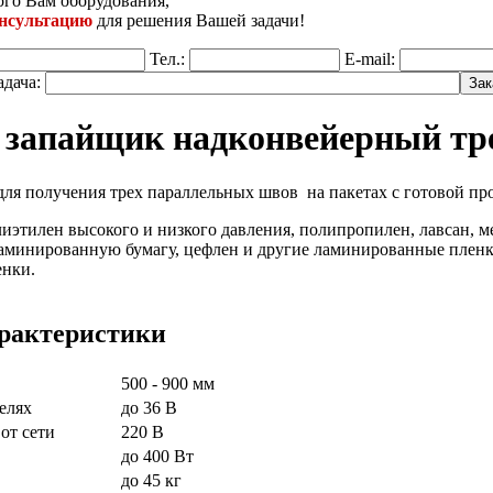
го Вам оборудования,
онсультацию
для решения Вашей задачи!
Тел.:
E-mail:
адача:
 запайщик надконвейерный т
ля получения трех параллельных швов на пакетах с готовой пр
иэтилен высокого и низкого давления, полипропилен, лавсан, 
аминированную бумагу, цефлен и другие ламинированные плен
енки.
арактеристики
500 - 900 мм
елях
до 36 В
от сети
220 В
до 400 Вт
до 45 кг