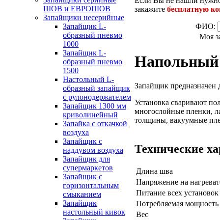
Если Вы не нашли нужно
ШОВ и ЕВРОШОВ
закажите
бесплатную к
Запайщики несерийные
ФИО:
Запайщик L-
образный пневмо
Моя з
1000
Запайщик L-
Напольный
образный пневмо
1500
Настольный L-
Запайщик предназначен д
образный запайщик
с рулонодержателем
Установка сваривают пол
Запайщик 1300 мм
многослойные пленки, л
криволинейный
толщины, вакуумные пл
Запайка с откачкой
воздуха
Запайщик с
Технические х
наддувом воздуха
Запайщик для
супермаркетов
Длина шва
Запайщик с
Напряжение на нагреват
горизонтальным
Питание всех установок 
смыканием
Запайщик
Потребляемая мощность
настольный кивок
Вес