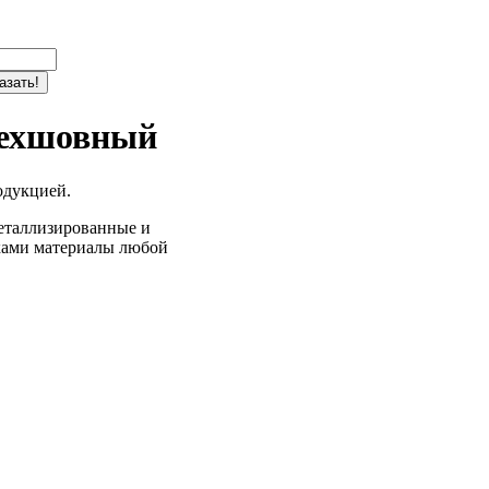
рехшовный
одукцией.
металлизированные и
ками материалы любой