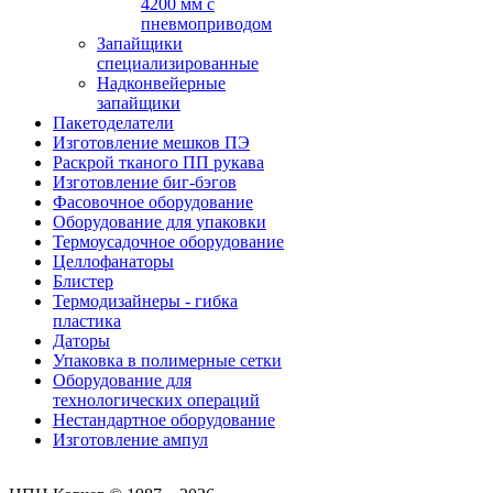
4200 мм с
пневмоприводом
Запайщики
специализированные
Надконвейерные
запайщики
Пакетоделатели
Изготовление мешков ПЭ
Раскрой тканого ПП рукава
Изготовление биг-бэгов
Фасовочное оборудование
Оборудование для упаковки
Термоусадочное оборудование
Целлофанаторы
Блистер
Термодизайнеры - гибка
пластика
Даторы
Упаковка в полимерные сетки
Оборудование для
технологических операций
Нестандартное оборудование
Изготовление ампул