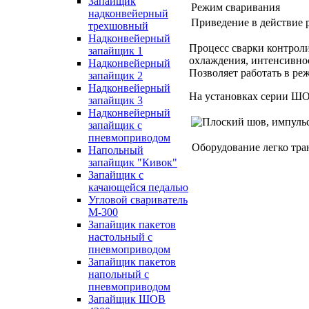
Запайщик
Режим сваривания
надконвейерный
Приведение в действие 
трехшовный
Надконвейерный
Процесс сварки контроли
запайщик 1
охлаждения, интенсивно
Надконвейерный
Позволяет работать в ре
запайщик 2
Надконвейерный
На установках серии ШО
запайщик 3
Надконвейерный
запайщик с
пневмоприводом
Оборудование легко тран
Напольный
запайщик "Кивок"
Запайщик с
качающейся педалью
Угловой свариватель
М-300
Запайщик пакетов
настольный с
пневмоприводом
Запайщик пакетов
напольный с
пневмоприводом
Запайщик ШОВ