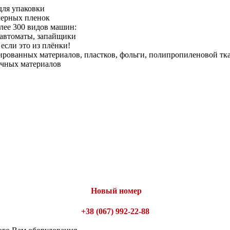
для упаковки
мерных пленок
лее 300 видов машин:
уавтоматы, запайщики
если это из плёнки!
рованных материалов, пластков, фольги, полипропиленовой тк
очных материалов
Новый номер
+38 (067) 992-22-88