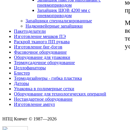
м
пневмоприводом
п
Запайщик ШОВ 4200 мм с
пневмоприводом
Запайщики специализированные
М
Надконвейерные запайщики
в
Пакетоделатели
Изготовление мешков ПЭ
т
Раскрой тканого ПП рукава
у
Изготовление биг-бэгов
Фасовочное оборудование
Оборудование для упаковки
Термоусадочное оборудование
Целлофанаторы
Блистер
Термодизайнеры - гибка пластика
Даторы
Упаковка в полимерные сетки
Оборудование для технологических операций
Нестандартное оборудование
Изготовление ампул
НПЦ Ковчег © 1987—2026