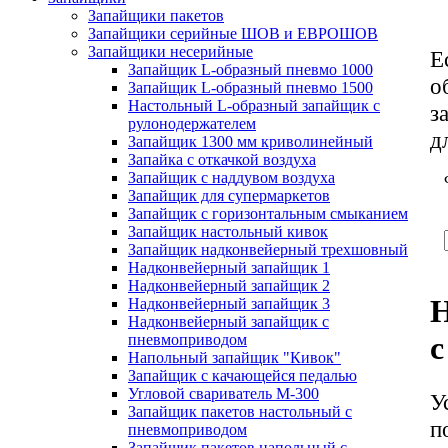
Запайщики пакетов
Запайщики серийные ШОВ и ЕВРОШОВ
Запайщики несерийные
Е
Запайщик L-образный пневмо 1000
о
Запайщик L-образный пневмо 1500
Настольный L-образный запайщик с
з
рулонодержателем
д
Запайщик 1300 мм криволинейный
Запайка с откачкой воздуха
Запайщик с наддувом воздуха
Запайщик для супермаркетов
Запайщик с горизонтальным смыканием
Запайщик настольный кивок
Запайщик надконвейерный трехшовный
Надконвейерный запайщик 1
Надконвейерный запайщик 2
Н
Надконвейерный запайщик 3
Надконвейерный запайщик с
с
пневмоприводом
Напольный запайщик "Кивок"
Запайщик с качающейся педалью
Угловой свариватель М-300
У
Запайщик пакетов настольный с
п
пневмоприводом
Запайщик пакетов напольный с