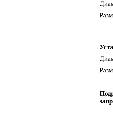
Диам
Разм
Уста
Диам
Разм
Под
запр