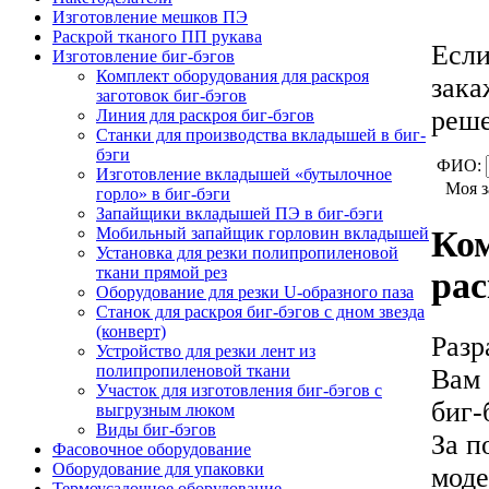
Изготовление мешков ПЭ
Раскрой тканого ПП рукава
Если
Изготовление биг-бэгов
Комплект оборудования для раскроя
зак
заготовок биг-бэгов
реше
Линия для раскроя биг-бэгов
Станки для производства вкладышей в биг-
бэги
ФИО:
Изготовление вкладышей «бутылочное
Моя з
горло» в биг-бэги
Запайщики вкладышей ПЭ в биг-бэги
Мобильный запайщик горловин вкладышей
Ком
Установка для резки полипропиленовой
ткани прямой рез
рас
Оборудование для резки U-образного паза
Станок для раскроя биг-бэгов с дном звезда
(конверт)
Разр
Устройство для резки лент из
полипропиленовой ткани
Вам 
Участок для изготовления биг-бэгов с
биг-
выгрузным люком
Виды биг-бэгов
За п
Фасовочное оборудование
Оборудование для упаковки
моде
Термоусадочное оборудование