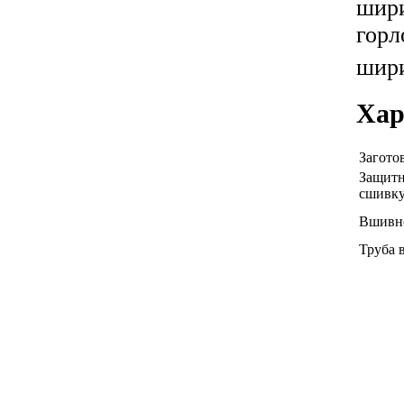
шири
горл
шири
Хар
Загото
Защитн
сшивку
Вшивно
Труба 