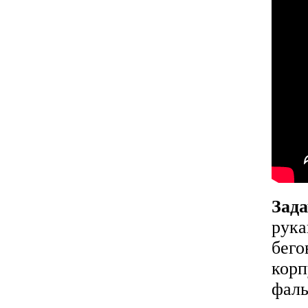
Зад
рука
бего
корп
фаль