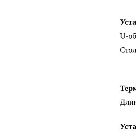
Уста
U-об
Стол
Тер
Длин
Уста