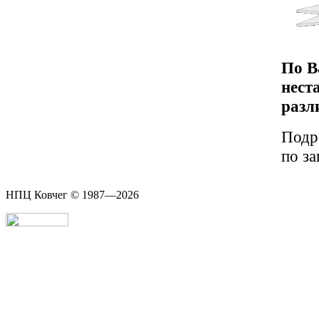
По В
нест
разл
Подр
по за
НПЦ Ковчег © 1987—2026