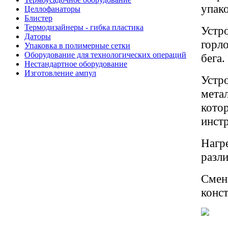
упак
Целлофанаторы
Блистер
Термодизайнеры - гибка пластика
Устро
Даторы
горл
Упаковка в полимерные сетки
Оборудование для технологических операций
бега.
Нестандартное оборудование
Изготовление ампул
Устр
мета
кото
инст
Нагр
разл
Смен
конст