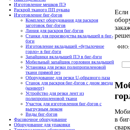
Изготовление мешков ПЭ
Раскрой тканого ПП рукава
Если
Изготовление биг-бэгов
обор
Комплект оборудования для раскроя
заготовок биг-бэгов
зака
Линия для раскроя биг-бэгов
реше
Станки для производства вкладышей в биг-
бэги
Изготовление вкладышей «бутылочное
ФИО
горло» в биг-бэги
Запайщики вкладышей ПЭ в биг-бэги
Мобильный запайщик горловин вкладышей
Установка для резки полипропиленовой
ткани прямой рез
Оборудование для резки U-образного паза
Мо
Станок для раскроя биг-бэгов с дном звезда
(конверт)
гор
Устройство для резки лент из
полипропиленовой ткани
Участок для изготовления биг-бэгов с
выгрузным люком
Моби
Виды биг-бэгов
в би
Фасовочное оборудование
Оборудование для упаковки
свар
Термоусадочное оборудование