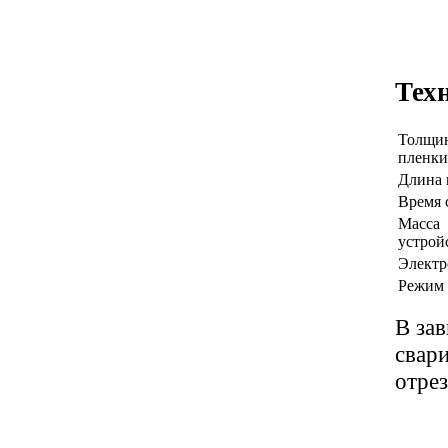
Тех
Толщи
пленки
Длина 
Время 
Масса
устрой
Электр
Режим 
В за
свар
отре