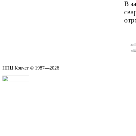
В з
сва
отр
НПЦ Ковчег © 1987—2026