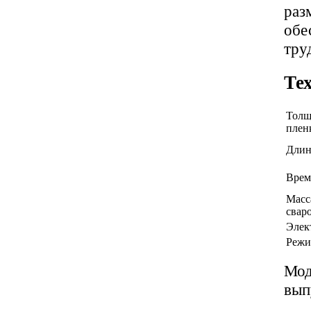
раз
обе
тру
Те
Толщ
плен
Длин
Врем
Масс
свар
Элек
Режи
Мод
вып