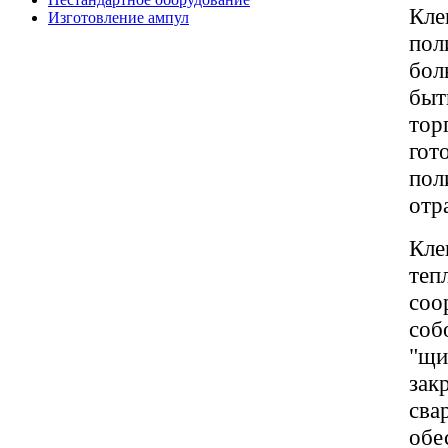
Кле
Изготовление ампул
пол
бол
быт
тор
гот
пол
отр
Кле
теп
соо
соб
"щи
зак
сва
обе