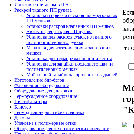
Изготовление мешков ПЭ
Раскрой тканого ПП рукава
Есл
Установки горячего раскроя прямоугольных
обо
ПП мешков
Установки раскроя клапанных ПП мешков
зак
Автомат для раскроя ПП рукава
реш
Установка для раскроя сумок из тканного
полипропиленового рукава
Машинкa для изготовления и зашивания
ФИО
мешков
Установка для терморезки тканной ленты
Установки для запайки последнего шва на
полиэтиленовых мешках
Мобильный запайщик горловин вкладышей
Изготовление биг-бэгов
Мо
Фасовочное оборудование
Оборудование для упаковки
го
Термоусадочное оборудование
Целлофанаторы
Блистер
"К
Термодизайнеры - гибка пластика
Даторы
Упаковка в полимерные сетки
Оборудование для технологических операций
Нестандартное оборудование