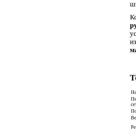
ш
К
р
у
и
м
Т
На
Пи
се
По
Ве
Ре