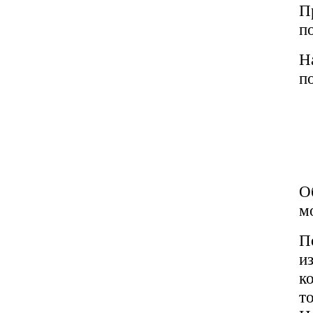
П
п
Н
п
О
м
П
и
к
т