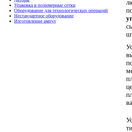
л
Упаковка в полимерные сетки
п
Оборудование для технологических операций
Нестандартное оборудование
у
Изготовление ампул
с
ш
У
в
п
м
п
ц
п
в
У
т