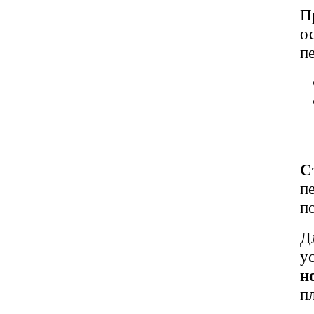
П
о
п
С
п
п
Д
у
н
п