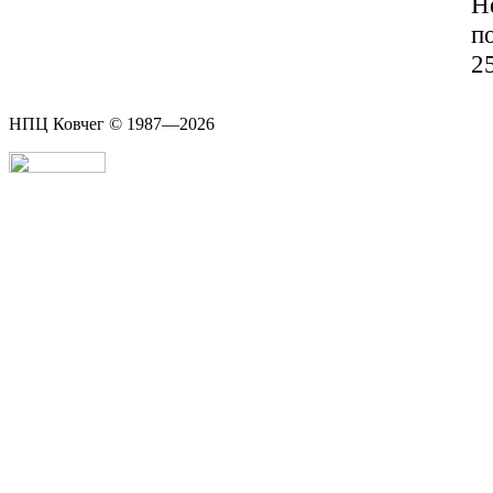
Н
п
2
НПЦ Ковчег © 1987—2026