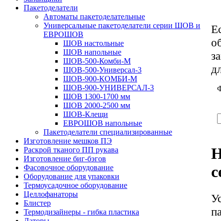
Пакетоделатели
Автоматы пакетоделательные
Универсальные пакетоделатели серии ШОВ и
Е
ЕВРОШОВ
о
ШОВ настольные
ШОВ напольные
з
ШОВ-500-Комби-М
д
ШОВ-500-Универсал-3
ШОВ-900-КОМБИ-М
ШОВ-900-УНИВЕРСАЛ-3
ШОВ 1300-1700 мм
ШОВ 2000-2500 мм
ШОВ-Клещи
ЕВРОШОВ напольные
Пакетоделатели специализированные
Изготовление мешков ПЭ
Н
Раскрой тканого ПП рукава
Изготовление биг-бэгов
с
Фасовочное оборудование
Оборудование для упаковки
Термоусадочное оборудование
Целлофанаторы
У
Блистер
п
Термодизайнеры - гибка пластика
Даторы