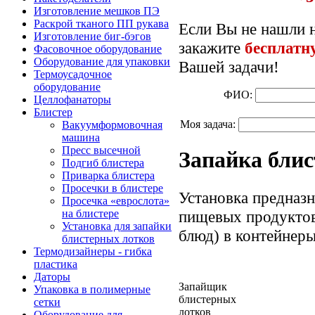
Изготовление мешков ПЭ
Раскрой тканого ПП рукава
Если Вы не нашли 
Изготовление биг-бэгов
закажите
бесплатн
Фасовочное оборудование
Оборудование для упаковки
Вашей задачи!
Термоусадочное
оборудование
ФИО:
Целлофанаторы
Блистер
Моя задача:
Вакуумформовочная
машина
Пресс высечной
Запайка бли
Подгиб блистера
Приварка блистера
Просечки в блистере
Установка предназн
Просечка «еврослота»
пищевых продуктов
на блистере
Установка для запайки
блюд) в контейнеры
блистерных лотков
Термодизайнеры - гибка
пластика
Даторы
Запайщик
Упаковка в полимерные
блистерных
сетки
лотков
Оборудование для